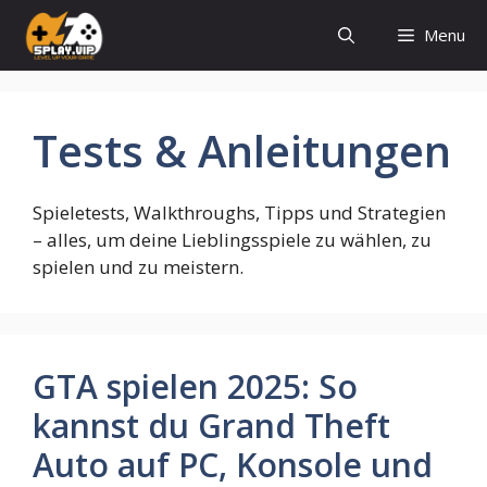
Skip
Menu
to
content
Tests & Anleitungen
Spieletests, Walkthroughs, Tipps und Strategien
– alles, um deine Lieblingsspiele zu wählen, zu
spielen und zu meistern.
GTA spielen 2025: So
kannst du Grand Theft
Auto auf PC, Konsole und