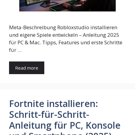
Meta-Beschreibung Robloxstudio installieren
und eigene Spiele entwickeln – Anleitung 2025
für PC & Mac. Tipps, Features und erste Schritte
für …
Read more
Fortnite installieren:
Schritt-für-Schritt-
Anleitung für PC, Konsole