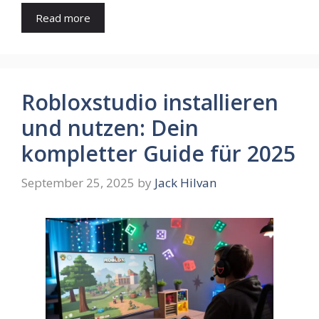
Read more
Robloxstudio installieren
und nutzen: Dein
kompletter Guide für 2025
September 25, 2025
by
Jack Hilvan