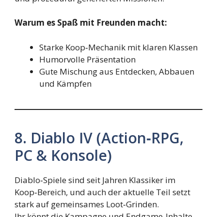
Warum es Spaß mit Freunden macht:
Starke Koop‑Mechanik mit klaren Klassen
Humorvolle Präsentation
Gute Mischung aus Entdecken, Abbauen
und Kämpfen
8. Diablo IV (Action‑RPG,
PC & Konsole)
Diablo‑Spiele sind seit Jahren Klassiker im
Koop‑Bereich, und auch der aktuelle Teil setzt
stark auf gemeinsames Loot‑Grinden.
Ihr könnt die Kampagne und Endgame‑Inhalte