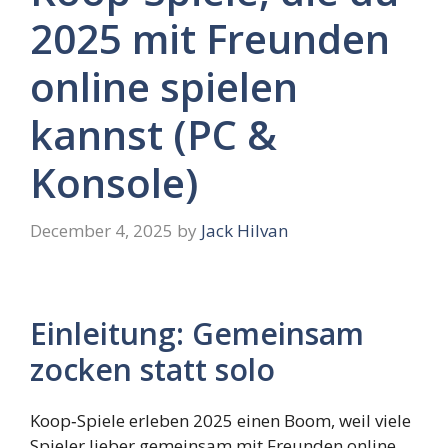
2025 mit Freunden
online spielen
kannst (PC &
Konsole)
December 4, 2025
by
Jack Hilvan
Einleitung: Gemeinsam
zocken statt solo
Koop‑Spiele erleben 2025 einen Boom, weil viele
Spieler lieber gemeinsam mit Freunden online