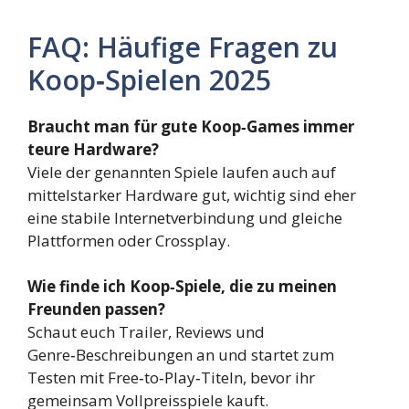
FAQ: Häufige Fragen zu
Koop‑Spielen 2025
Braucht man für gute Koop‑Games immer
teure Hardware?
Viele der genannten Spiele laufen auch auf
mittelstarker Hardware gut, wichtig sind eher
eine stabile Internetverbindung und gleiche
Plattformen oder Crossplay.
Wie finde ich Koop‑Spiele, die zu meinen
Freunden passen?
Schaut euch Trailer, Reviews und
Genre‑Beschreibungen an und startet zum
Testen mit Free‑to‑Play‑Titeln, bevor ihr
gemeinsam Vollpreisspiele kauft.