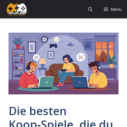
Skip
Menu
to
content
Die besten
Koop‑Spiele, die du