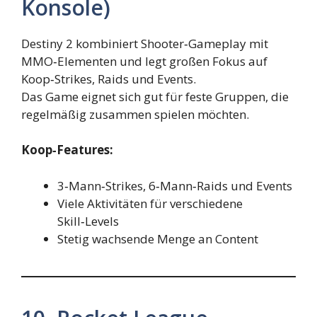
Konsole)
Destiny 2 kombiniert Shooter‑Gameplay mit
MMO‑Elementen und legt großen Fokus auf
Koop‑Strikes, Raids und Events.
Das Game eignet sich gut für feste Gruppen, die
regelmäßig zusammen spielen möchten.
Koop‑Features:
3‑Mann‑Strikes, 6‑Mann‑Raids und Events
Viele Aktivitäten für verschiedene
Skill‑Levels
Stetig wachsende Menge an Content