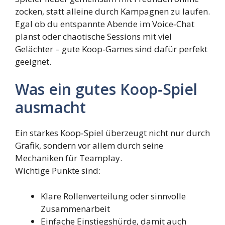
zocken, statt alleine durch Kampagnen zu laufen.
Egal ob du entspannte Abende im Voice‑Chat
planst oder chaotische Sessions mit viel
Gelächter – gute Koop‑Games sind dafür perfekt
geeignet.
Was ein gutes Koop‑Spiel
ausmacht
Ein starkes Koop‑Spiel überzeugt nicht nur durch
Grafik, sondern vor allem durch seine
Mechaniken für Teamplay.
Wichtige Punkte sind:
Klare Rollenverteilung oder sinnvolle
Zusammenarbeit
Einfache Einstiegshürde, damit auch