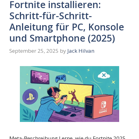
Fortnite installieren:
Schritt-für-Schritt-
Anleitung für PC, Konsole
und Smartphone (2025)
September 25, 2025
by
Jack Hilvan
Meta-Beschreibung Lerne, wie du Fortnite 2025