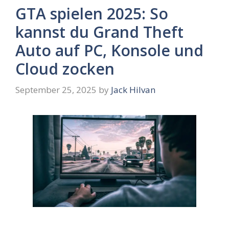
GTA spielen 2025: So
kannst du Grand Theft
Auto auf PC, Konsole und
Cloud zocken
September 25, 2025
by
Jack Hilvan