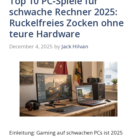
Top 10 PC‑Spiele für
schwache Rechner 2025:
Ruckelfreies Zocken ohne
teure Hardware
December 4, 2025
by
Jack Hilvan
Einleitung: Gaming auf schwachen PCs ist 2025