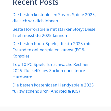
Recent Posts
Die besten kostenlosen Steam‑Spiele 2025,
die sich wirklich lohnen
Beste Horrorspiele mit starker Story: Diese
Titel musst du 2025 kennen
Die besten Koop‑Spiele, die du 2025 mit
Freunden online spielen kannst (PC &
Konsole)
Top 10 PC‑Spiele für schwache Rechner
2025: Ruckelfreies Zocken ohne teure
Hardware
Die besten kostenlosen Handyspiele 2025
für zwischendurch (Android & iOS)