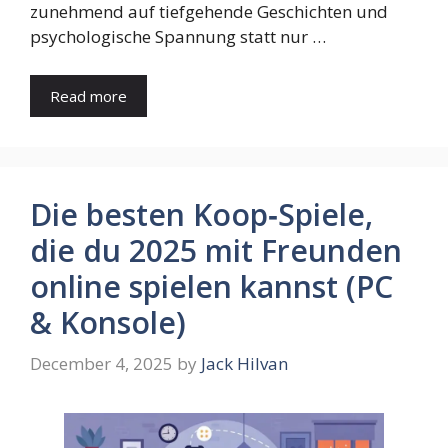
zunehmend auf tiefgehende Geschichten und
psychologische Spannung statt nur …
Read more
Die besten Koop‑Spiele,
die du 2025 mit Freunden
online spielen kannst (PC
& Konsole)
December 4, 2025
by
Jack Hilvan