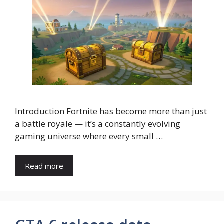
Introduction Fortnite has become more than just
a battle royale — it’s a constantly evolving
gaming universe where every small …
Read more