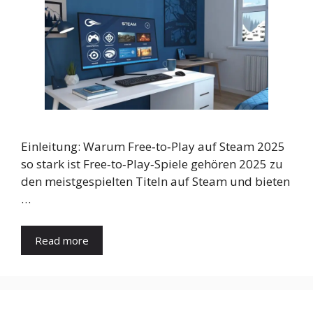
Einleitung: Warum Free‑to‑Play auf Steam 2025
so stark ist Free‑to‑Play‑Spiele gehören 2025 zu
den meistgespielten Titeln auf Steam und bieten
…
Read more