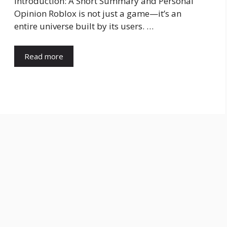
Introduction: A Short Summary and Personal
Opinion Roblox is not just a game—it’s an
entire universe built by its users. …
Read more